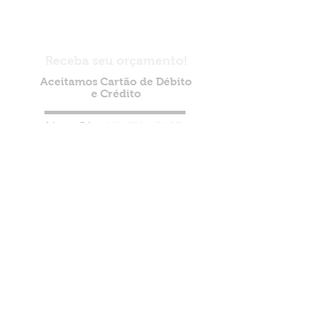
Receba seu orçamento!
Aceitamos Cartão de Débito
e Crédito
Ligue Já:
(11) 4341-5107
Whats:
(11) 95068-9647
Avenida Piraporinha 290, Vila
Jordanópolis - SBC - SP.